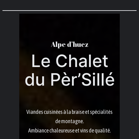
Aller
au
contenu
Alpe d’huez
Le Chalet
du Pèr’Sillé​
Viandes cuisinées à la braise et spécialités
de montagne.
Ambiance chaleureuse et vins de qualité.